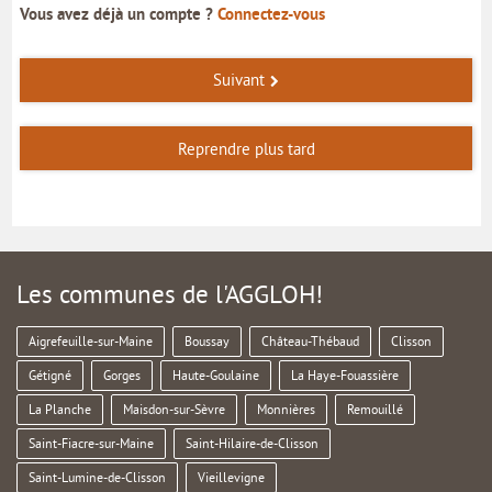
Vous avez déjà un compte ?
Connectez-vous
Suivant
Reprendre plus tard
Les communes de l'AGGLOH!
Aigrefeuille-sur-Maine
Boussay
Château-Thébaud
Clisson
Gétigné
Gorges
Haute-Goulaine
La Haye-Fouassière
La Planche
Maisdon-sur-Sèvre
Monnières
Remouillé
Saint-Fiacre-sur-Maine
Saint-Hilaire-de-Clisson
Saint-Lumine-de-Clisson
Vieillevigne