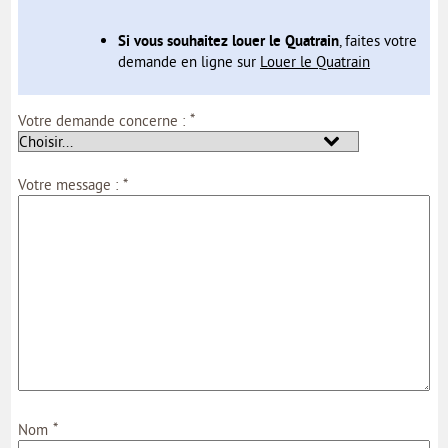
MON COMPTE
Si vous souhaitez louer le Quatrain
, faites votre
MON PROFIL
demande en ligne sur
Louer le Quatrain
MES DEMANDES
*
Votre demande concerne :
MON PORTE-DOCUMENTS
*
Votre message :
INTERNE
*
Nom