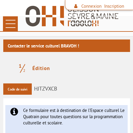
Connexion
Inscription
Ouvrir le menu
LES DÉMARCHES
Contacter le service culturel BRAVOH !
PAIEMENT EN LIGNE
1
DÉCHETS
(étape courante)
Édition
2
FAMILLE
HJTZVXCB
Code de suivi
CONTACTER L'AGGLO
SITE DE L'AGGLO
Ce formulaire est à destination de l'Espace culturel Le
Quatrain pour toutes questions sur la programmation
LES COMMUNES
culturelle et scolaire.