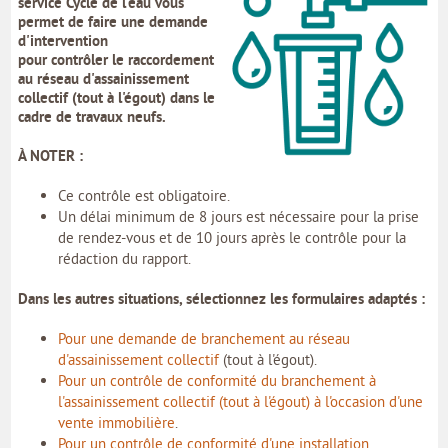
service Cycle de l'eau vous
MON COMPTE
permet de faire une demande
d'intervention
MON PROFIL
pour
contrôler le raccordement
au réseau d'assainissement
collectif
(tout à l'égout) dans le
MES DEMANDES
cadre de
travaux neufs
.
MON PORTE-DOCUMENTS
À NOTER :
Ce contrôle est obligatoire.
INTERNE
Un délai minimum de 8 jours est nécessaire pour la prise
de rendez-vous et de 10 jours après le contrôle pour la
rédaction du rapport.
Dans les autres situations, sélectionnez les formulaires adaptés :
Pour une demande de branchement au réseau
d'assainissement collectif
(tout à l'égout).
Pour un contrôle de conformité du branchement à
l'assainissement collectif (tout à l'égout) à l'occasion d'une
vente immobilière
.
Pour un contrôle de conformité d'une installation