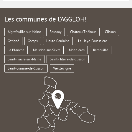
Les communes de l'AGGLOH!
Aigrefeuille-sur-Maine
Boussay
Château-Thébaud
Clisson
Gétigné
Gorges
Haute-Goulaine
La Haye-Fouassière
La Planche
Maisdon-sur-Sèvre
Monnières
Remouillé
Saint-Fiacre-sur-Maine
Saint-Hilaire-de-Clisson
Saint-Lumine-de-Clisson
Vieillevigne