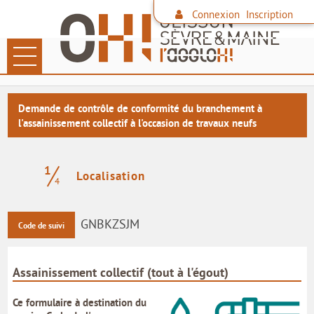
Connexion
Inscription
Ouvrir le menu
LES DÉMARCHES
Demande de contrôle de conformité du branchement à
l'assainissement collectif à l'occasion de travaux neufs
PAIEMENT EN LIGNE
DÉCHETS
1
(étape courante)
Localisation
4
FAMILLE
CONTACTER L'AGGLO
GNBKZSJM
Code de suivi
SITE DE L'AGGLO
Assainissement collectif (tout à l'égout)
LES COMMUNES
Ce formulaire à destination du