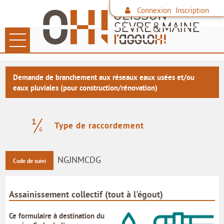
Connexion
Inscription
Ouvrir le menu
LES DÉMARCHES
Demande de branchement aux réseaux eaux usées et/ou
eaux pluviales (pour construction/rénovation)
PAIEMENT EN LIGNE
DÉCHETS
1
(étape courante)
Type de raccordement
6
FAMILLE
CONTACTER L'AGGLO
NGJNMCDG
Code de suivi
SITE DE L'AGGLO
Assainissement collectif (tout à l'égout)
LES COMMUNES
Ce formulaire à destination du