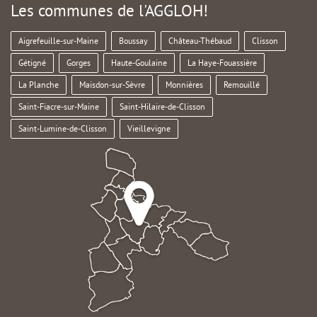
Les communes de l'AGGLOH!
Aigrefeuille-sur-Maine
Boussay
Château-Thébaud
Clisson
Gétigné
Gorges
Haute-Goulaine
La Haye-Fouassière
La Planche
Maisdon-sur-Sèvre
Monnières
Remouillé
Saint-Fiacre-sur-Maine
Saint-Hilaire-de-Clisson
Saint-Lumine-de-Clisson
Vieillevigne