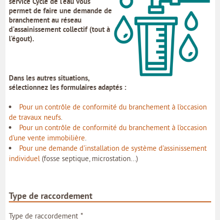
service Cycle de l'eau vous
MON COMPTE
permet de faire une
demande de
branchement au réseau
MON PROFIL
d'assainissement collectif
(tout à
l'égout).
MES DEMANDES
MON PORTE-DOCUMENTS
Dans les autres situations,
sélectionnez les formulaires adaptés :
INTERNE
Pour un contrôle de conformité du branchement à l'occasion
de travaux neufs
.
Pour un contrôle de conformité du branchement à l'occasion
d'une vente immobilière
.
Pour une demande d'installation de système d'assinissement
individuel
(fosse septique, microstation...)
Type de raccordement
*
Type de raccordement