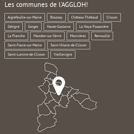
Les communes de l'AGGLOH!
Aigrefeuille-sur-Maine
Boussay
Château-Thébaud
Clisson
Gétigné
Gorges
Haute-Goulaine
La Haye-Fouassière
La Planche
Maisdon-sur-Sèvre
Monnières
Remouillé
Saint-Fiacre-sur-Maine
Saint-Hilaire-de-Clisson
Saint-Lumine-de-Clisson
Vieillevigne