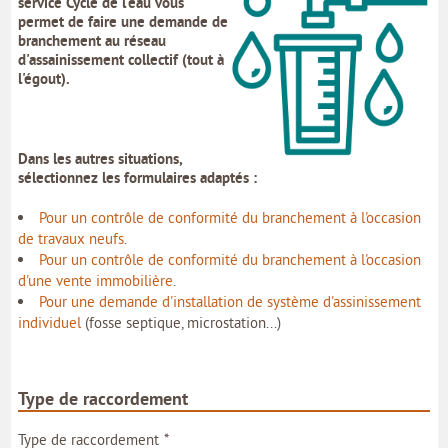
service Cycle de l'eau vous
MON COMPTE
permet de faire une
demande de
branchement au réseau
MON PROFIL
d'assainissement collectif
(tout à
l'égout).
MES DEMANDES
MON PORTE-DOCUMENTS
Dans les autres situations,
sélectionnez les formulaires adaptés :
INTERNE
Pour un contrôle de conformité du branchement à l'occasion
de travaux neufs
.
Pour un contrôle de conformité du branchement à l'occasion
d'une vente immobilière
.
Pour une demande d'installation de système d'assinissement
individuel
(fosse septique, microstation...)
Type de raccordement
*
Type de raccordement