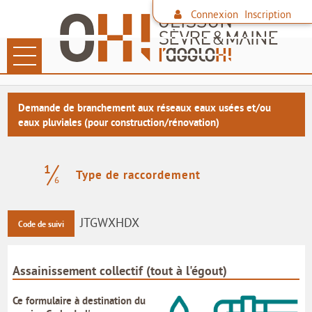
Connexion
Inscription
Ouvrir le menu
LES DÉMARCHES
Demande de branchement aux réseaux eaux usées et/ou
eaux pluviales (pour construction/rénovation)
PAIEMENT EN LIGNE
DÉCHETS
1
(étape courante)
Type de raccordement
6
FAMILLE
CONTACTER L'AGGLO
JTGWXHDX
Code de suivi
SITE DE L'AGGLO
Assainissement collectif (tout à l'égout)
LES COMMUNES
Ce formulaire à destination du