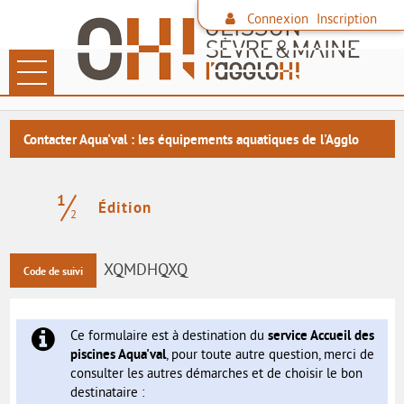
Connexion
Inscription
Ouvrir le menu
LES DÉMARCHES
Contacter Aqua'val : les équipements aquatiques de l'Agglo
PAIEMENT EN LIGNE
1
DÉCHETS
(étape courante)
Édition
2
FAMILLE
XQMDHQXQ
Code de suivi
CONTACTER L'AGGLO
SITE DE L'AGGLO
Ce formulaire est à destination du
service Accueil des
piscines Aqua'val
, pour toute autre question, merci de
LES COMMUNES
consulter les autres démarches et de choisir le bon
destinataire :