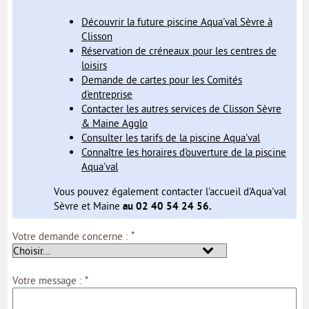
MON COMPTE
Découvrir la future piscine Aqua'val Sèvre à
Clisson
MON PROFIL
Réservation de créneaux pour les centres de
loisirs
MES DEMANDES
Demande de cartes pour les Comités
d'entreprise
MON PORTE-DOCUMENTS
Contacter les autres services de Clisson Sèvre
& Maine Agglo
INTERNE
Consulter les tarifs de la piscine Aqua'val
Connaître les horaires d'ouverture de la piscine
Aqua'val
Vous pouvez également contacter l'accueil d'Aqua'val
Sèvre et Maine
au 02 40 54 24 56.
*
Votre demande concerne :
*
Votre message :