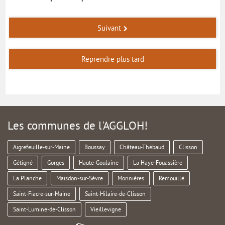
Suivant
Reprendre plus tard
Les communes de l'AGGLOH!
Aigrefeuille-sur-Maine
Boussay
Château-Thébaud
Clisson
Gétigné
Gorges
Haute-Goulaine
La Haye-Fouassière
La Planche
Maisdon-sur-Sèvre
Monnières
Remouillé
Saint-Fiacre-sur-Maine
Saint-Hilaire-de-Clisson
Saint-Lumine-de-Clisson
Vieillevigne