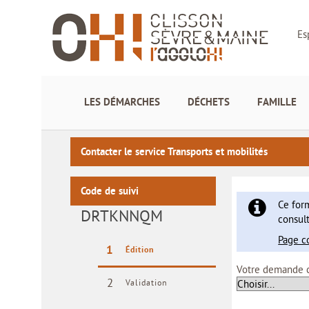
Es
LES DÉMARCHES
DÉCHETS
FAMILLE
Contacter le service Transports et mobilités
Code de suivi
Ce for
DRTKNNQM
consult
Page c
1
(étape courante)
Édition
Votre demande c
2
Validation