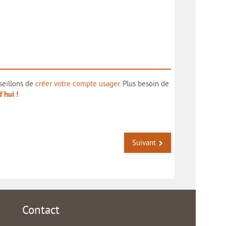
seillons de
créer votre compte usager
. Plus besoin de
'hui !
Suivant
Contact