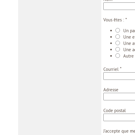
*
Vous êtes :
Un par
Une e
Une a
Une a
Autre
*
Courriel
Adresse
Code postal
J'accepte que me