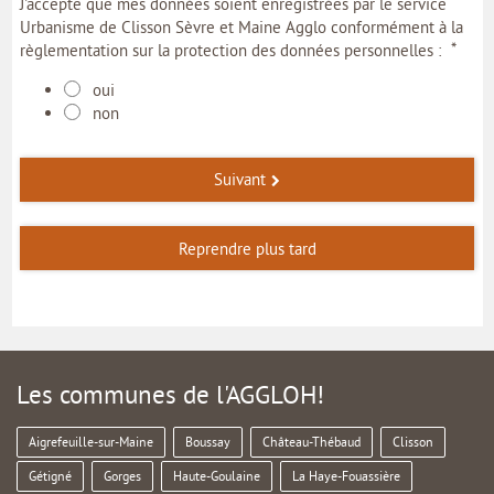
J'accepte que mes données soient enregistrées par le service
Urbanisme de Clisson Sèvre et Maine Agglo conformément à la
*
règlementation sur la protection des données personnelles :
oui
non
Suivant
Reprendre plus tard
Les communes de l'AGGLOH!
Aigrefeuille-sur-Maine
Boussay
Château-Thébaud
Clisson
Gétigné
Gorges
Haute-Goulaine
La Haye-Fouassière