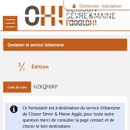
Connexion
Inscription
Ouvrir le menu
LES DÉMARCHES
Contacter le service Urbanisme
PAIEMENT EN LIGNE
1
DÉCHETS
(étape courante)
Édition
2
FAMILLE
HZKQMJRP
Code de suivi
CONTACTER L'AGGLO
SITE DE L'AGGLO
Ce formulaire est à destination du service Urbanisme
de Clisson Sèvre & Maine Agglo, pour toute autre
LES COMMUNES
question merci de consulter la page contact et de
choisir le bon destinataire :