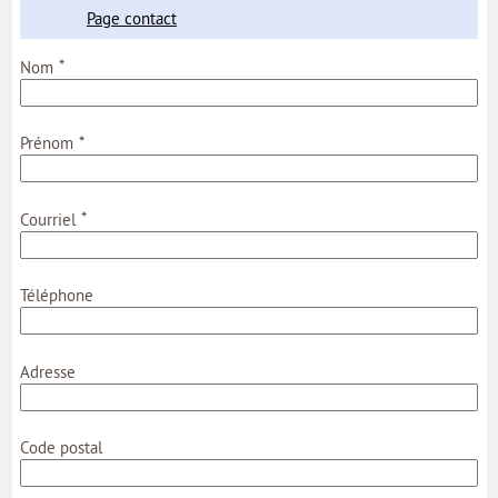
MON COMPTE
Page contact
MON PROFIL
*
Nom
MES DEMANDES
*
Prénom
MON PORTE-DOCUMENTS
*
INTERNE
Courriel
Téléphone
Adresse
Code postal